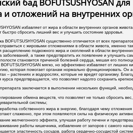
нский бад BOFUTSUSHYOSAN для
 и отложений на внутренних ор
HYOSAN избавляет от жира в области внутренних органов живота,
т быстро сбросить лишний вес и улучшить состояние здоровья.
ка BOFUTSUSHYOSAN существенно отличается от всех препаратов, 
справиться с жировыми отложениями в области живота, именно там,
я расщеплению подкожного жира и скоплений в области внутренних
а заболеваний, а также предотвратить их появление и улучшить са
полости становится причиной болезней сердца, мешая его полноц
 BOFUTSUSHYOSAN мягко, но эффективно избавляет от лишних ки
ергию, которая помогает органам нормально функционировать. Он а
ах – растениях и водорослях, которые не вредят организму. Благ
 курса предотвращается, что позволяет надолго сохранить крепко
 препарата заключается в выполнении нескольких функций, необхо
улирование обмена веществ, что позволяет не только сбросить вес,
еварительной системы;
еработка собственного жира в энергию, благодаря чему отложени
отают слаженно, при этом появляются силы на физическую активно
зание желчегонного эффекта, улучшая работу печени и предотвра
аживание работы кишечника, избавление от запоров с самого нача
чшается эластичность сосудов, работа сердечно-сосудистой систем