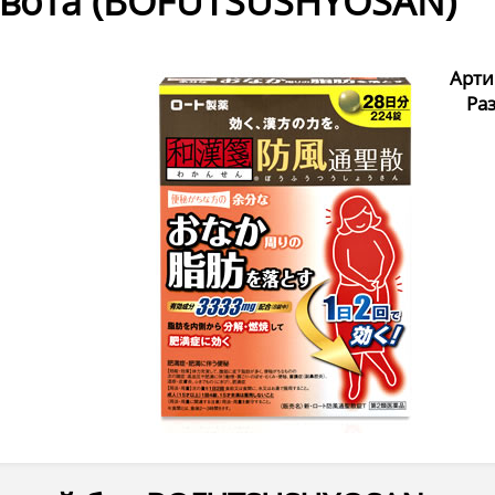
вота (BOFUTSUSHYOSAN)
Арти
Ра