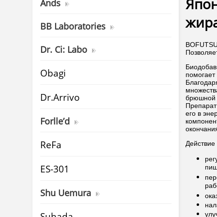
Япо
Ands
жира
BB Laboratories
BOFUTSUS
Dr. Ci: Labo
Позволяе
Биодобав
Obagi
помогает 
Благодар
множеств
Dr.Arrivo
брюшной 
Препарат
его в эн
Forlle’d
компонент
окончания
ReFa
Действие
рег
ES-301
пищ
пер
раб
Shu Uemura
ока
нал
Suhada
улу