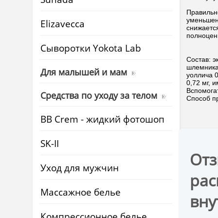
Правильно
уменьшен
Elizavecca
снижаетс
полноцен
Cыворотки Yokota Lab
Состав: э
шлемника 
Для малышей и мам
уоллича 0
0,72 мг, 
Вспомогат
Средства по уходу за телом
Способ пр
BB Crem - жидкий фотошоп
SK-II
Отз
Уход для мужчин
рас
Массажное белье
вну
Компрессионное белье