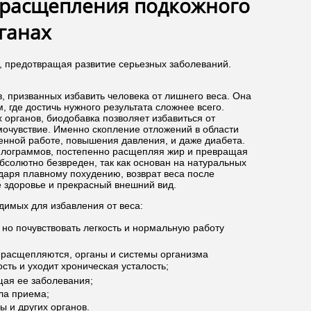
 расщепления подкожного
ганах
 предотвращая развитие серьезных заболеваний.
призванных избавить человека от лишнего веса. Она
 где достичь нужного результата сложнее всего.
 органов, биодобавка позволяет избавиться от
мочувствие. Именно скопление отложений в области
енной работе, повышения давления, и даже диабета.
лограммов, постепенно расщепляя жир и превращая
бсолютно безвреден, так как основан на натуральных
одаря плавному похудению, возврат веса после
е здоровье и прекрасный внешний вид.
димых для избавления от веса:
 но почувствовать легкость и нормальную работу
я расщепляются, органы и системы организма
сть и уходит хроническая усталость;
щая ее заболевания;
ла приема;
ы и других органов.