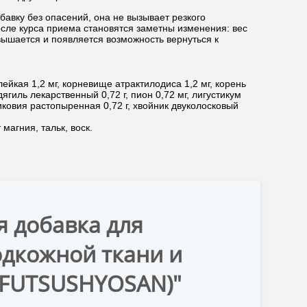
бавку без опасений, она не вызывает резкого
осле курса приема становятся заметны изменения: вес
вышается и появляется возможность вернуться к
ейкая 1,2 мг, корневище атрактилодиса 1,2 мг, корень
дягиль лекарственный 0,72 г, пион 0,72 мг, лигустикум
иковия растопыренная 0,72 г, хвойник двуколосковый
магния, тальк, воск.
я добавка для
одкожной ткани и
OFUTSUSHYOSAN)"