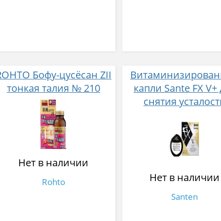
ROHTO Бофу-цусёсан ZII
Витаминизирова
тонкая талия № 210
капли Sante FX V+
снятия усталост
и покраснения г
Нет в наличии
Нет в наличии
Rohto
Santen