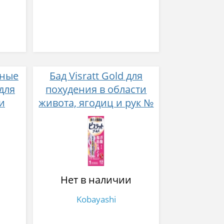
нные
Бад Visratt Gold для
 для
похудения в области
и
живота, ягодиц и рук №
лаз
140
Нет в наличии
Kobayashi