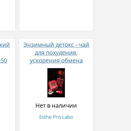
пкий
Энзимный детокс - чай
для похудения,
150
ускорения обмена
веществ и очищение от
шлаков HEAT ENZYME
PRO №30
Нет в наличии
Esthe Pro Labo