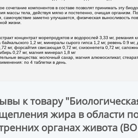
е сочетание компонентов в составе позволят принимать эту биодо
ия массы тела, действуя мягко и постепенно, очищая организм. П
я, самочувствие заметно улучшается, физическая выносливость по
ной жизни.
кстракт концентрат морепродуктов и водорослей 3,33 мг, ремания кл
байкальского 1,2 мг, минералы сырого гипса 1,2 мг, ревень 0.9 мг, 
,72 мг, форсайтия свисающая 0,72 мг, схизонепета 0,72 мг, сапожн
имбирь 0,27 мг, магния минерал 1,8 мг
ельные вещества: молочный сахар, магния алюмосиликат, стеарат 
именения: по 4 таблетки в день.
ывы к товару "Биологическа
щепления жира в области п
тренних органах живота (B