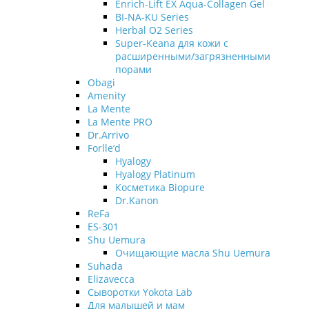
Enrich-Lift EX Aqua-Collagen Gel
BI-NA-KU Series
Herbal O2 Series
Super-Keana для кожи с
расширенными/загрязненными
порами
Obagi
Amenity
La Mente
La Mente PRO
Dr.Arrivo
Forlle’d
Hyalogy
Hyalogy Platinum
Косметика Biopure
Dr.Kanon
ReFa
ES-301
Shu Uemura
Очищающие масла Shu Uemura
Suhada
Elizavecca
Cыворотки Yokota Lab
Для малышей и мам