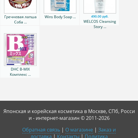
Гречневая лапша
Wins Body Soap ...
490.00 руб.
WELCOS Cleansing
Соба ...
Story ...
DHC B-MIX
Комплекс ...
Японская и корейская косметика в Москве, СПб, Росси
и - интернет-магазин © 2011-2026
Обратная связь
|
О магазине
|
Заказ и
доставка
|
Контакты
|
Политика