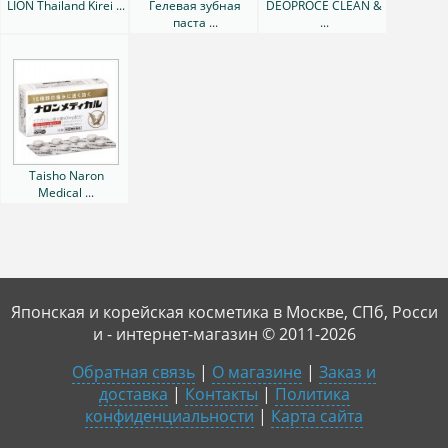
LION Thailand Kirei ...
Гелевая зубная
DEOPROCE CLEAN &
паста ...
...
Taisho Naron
Medical ...
Японская и корейская косметика в Москве, СПб, Росси
и - интернет-магазин © 2011-2026
Обратная связь
|
О магазине
|
Заказ и
доставка
|
Контакты
|
Политика
конфиденциальности
|
Карта сайта