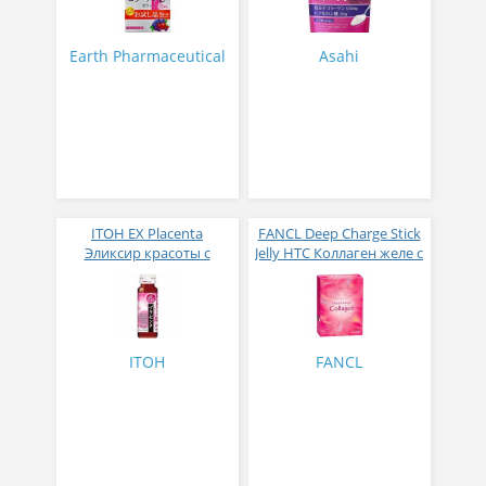
активных компонентов
компонентов для
с ягодным вкусом 8 гр
красоты и молодости
31 стик
225 г
Earth Pharmaceutical
Asahi
ITOH EX Placenta
FANCL Deep Charge Stick
Эликсир красоты с
Jelly HTC Коллаген желе с
плацентой и коллагеном
экстрактом бутонов роз
50 мл
и изокверцетином со
вкусом яблока № 10
ITOH
FANCL