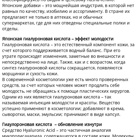
Японские добавки – это мощнейшая индустрия, в которой нет
равных по качеству, изобилию и ассортименту. В стране их
предлагают не только в аптеках, но и обычных
супермаркетах, где для них отведены специальные полки и
отделы.
Японская гиалуроновая кислота – эффект молодости
Гиалуроновая кислота – это естественный компонент кожи, за
счет которого поддерживается водный баланс. При его
утрате происходят изменения, заметные во внешности и
непосредственно на лице. Также, как и с возрастом, когда
синтез гиалуроновой кислоты сокращается, появляются
морщинки и сухость кожи.
В современной косметологии уже есть много проверенных
средств, за счет которых человек может продлить себе
молодость, не обращаясь к помощи пластических хирургов.
Одним из них является гиалуроновая кислота – так
называемая инъекция молодости и красоты. Вещество
успешно применяют в косметологии; добавляют в крема,
сыворотки, маски, эмульсии; принимают в виде капсул.
Гиаулороновая кислота – обновление изнутри
Средство Hyaluronic Acid – это частичная аналогия
мукополисахарида, содержащегося в составе кожи. Молекулы