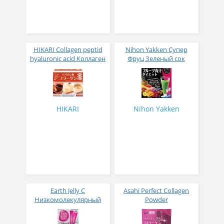
HIKARI Collagen peptid
Nihon Yakken Супер
hyaluronic acid Коллаген
Фруц Зеленый сок
с гиалуроновой
Аодзиру+15 фруктов,
кислотой 3 гр 25 стиков
коллаген, гиалуроновая
кислота 30 стиков по 3
гр
HIKARI
Nihon Yakken
Earth Jelly C
Asahi Perfect Collagen
Низкомолекулярный
Powder
рыбный коллаген с
Низкомолекулярный
витамином С и 5
коллаген и 12