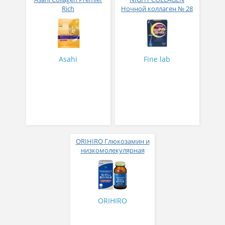
Rich
Ночной коллаген № 28
Низкомолекулярный
коллаген с
наноколагеном плюс 16
компонентов для
красоты и молодости
Asahi
Fine lab
378 г
ORIHIRO Глюкозамин и
низкомолекулярная
гиалуроновая кислота №
432
ORIHIRO