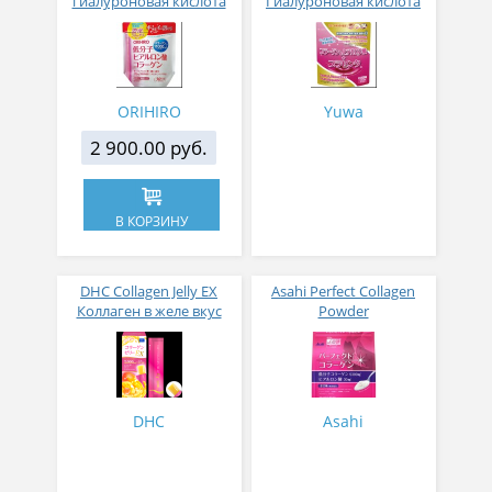
гиалуроновая кислота
Гиалуроновая кислота
на 30 дней
Плацента 100 гр
ORIHIRO
Yuwa
2 900.00 руб.
В КОРЗИНУ
DHC Collagen Jelly EX
Asahi Perfect Collagen
Коллаген в желе вкус
Powder
манго 15 стиков
Низкомолекулярный
коллаген и 12
компонентов для
красоты и молодости
447 гр
DHC
Asahi