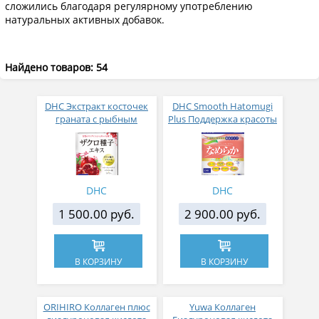
сложились благодаря регулярному употреблению
натуральных активных добавок.
Найдено товаров: 54
DHC Экстракт косточек
DHC Smooth Hatomugi
граната с рыбным
Plus Поддержка красоты
коллаген пептидом 60
№ 120
таблеток на 30 дней
DHC
DHC
1 500.00 руб.
2 900.00 руб.
В КОРЗИНУ
В КОРЗИНУ
ORIHIRO Коллаген плюс
Yuwa Коллаген