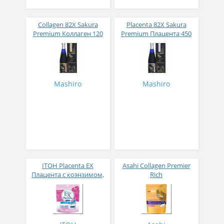
Collagen 82X Sakura
Placenta 82X Sakura
Premium Коллаген 120
Premium Плацента 450
000 мг жидкий с
000 мг жидкая с
ферментами овощей и
ферментами овощей и
фруктов вкус апельсина
фруктов вкус манго и
и личи 500 г
маракуйя 500 гр
Mashiro
Mashiro
ITOH Placenta EX
Asahi Collagen Premier
Плацента с коэнзимом,
Rich
коллагеном,
Низкомолекулярный
гиалуроновой кислотой
коллаген с
и керамидами 90 гр
наноколагеном плюс 16
компонентов для
красоты и молодости