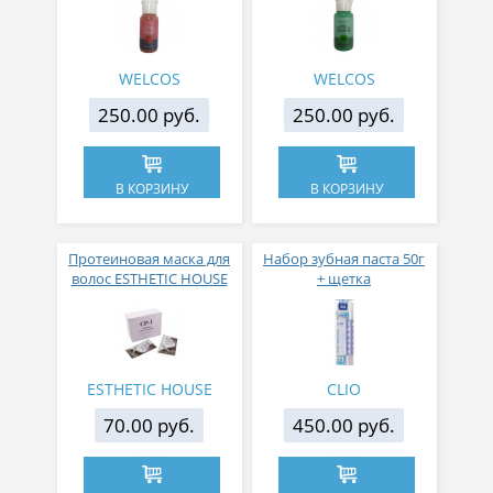
Body Wash Peach мини
Cicatreecare Body Wash
30 мл
мини 30 мл
WELCOS
WELCOS
250.00 руб.
250.00 руб.
В КОРЗИНУ
В КОРЗИНУ
Протеиновая маска для
Набор зубная паста 50г
волос ESTHETIC HOUSE
+ щетка
CP-1 Premium Protein
Treatment, 12,5мл
(пробник)
ESTHETIC HOUSE
CLIO
70.00 руб.
450.00 руб.