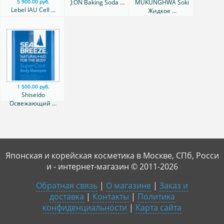
J:ON Baking Soda ...
MUKUNGHWA Soki
5 900.00 руб.
Lebel IAU Cell ...
Жидкое ...
1 500.00 руб.
Shiseido
Освежающий ...
Японская и корейская косметика в Москве, СПб, Росси
и - интернет-магазин © 2011-2026
Обратная связь
|
О магазине
|
Заказ и
доставка
|
Контакты
|
Политика
конфиденциальности
|
Карта сайта