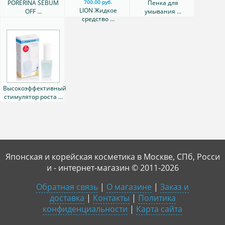
PORERINA SEBUM
Пенка для
700.00 руб.
LION Жидкое
OFF ...
умывания ...
средство ...
Высокоэффективный
стимулятор роста ...
Японская и корейская косметика в Москве, СПб, Росси
и - интернет-магазин © 2011-2026
Обратная связь
|
О магазине
|
Заказ и
доставка
|
Контакты
|
Политика
конфиденциальности
|
Карта сайта