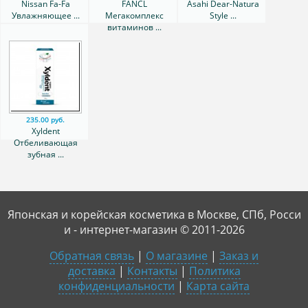
Nissan Fa-Fa
FANCL
Asahi Dear-Natura
Увлажняющее ...
Мегакомплекс
Style ...
витаминов ...
235.00 руб.
Xyldent
Отбеливающая
зубная ...
Японская и корейская косметика в Москве, СПб, Росси
и - интернет-магазин © 2011-2026
Обратная связь
|
О магазине
|
Заказ и
доставка
|
Контакты
|
Политика
конфиденциальности
|
Карта сайта