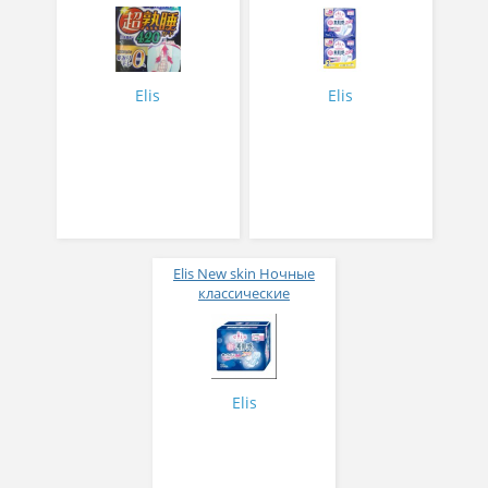
гигиенические
крылышками (Макси+)
прокладки с
29см 10шт*2
крылышками (Супер++)
42 см, 10 шт
Elis
Elis
Elis New skin Ночные
классические
гигиенические
прокладки с мягкой
поверхностью с
крылышками Макси+
29см
Elis