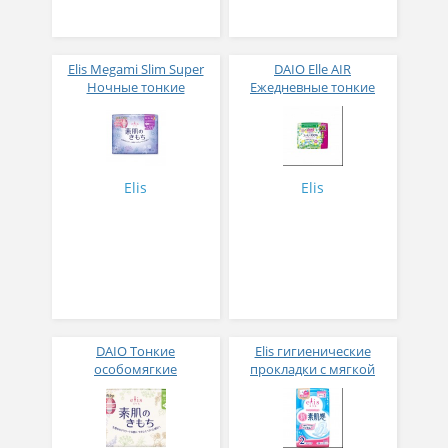
Elis Megami Slim Super
DAIO Elle AIR
Ночные тонкие
Ежедневные тонкие
гигиенические
гигиенические
прокладки с усиленным
прокладки
впитывающим слоем с
анатомической формы с
крылышками (Супер) 32
поверхностью из хлопка
см 11 шт
(Мини+) 17см
Elis
Elis
DAIO Тонкие
Elis гигиенические
особомягкие
прокладки с мягкой
гигиенические
поверхностью с
прокладки Elis Slim Maxi
крылышками (Нормал)
с усиленным
20,5 см, 20 шт * 2 уп
впитывающим слоем с