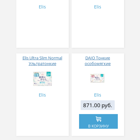
крылышками (Макси) 27
Elis
Elis
см, 16 шт
Elis Ultra Slim Normal
DAIO Тонкие
Ультратонкие
особомягкие
особомягкие
гигиенические
гигиенические
прокладки Elis Slim
прокладки c
Normal++ с усиленным
крылышками
впитывающим слоем с
(Нормал++) 25 см 18 шт
крылышками
Elis
Elis
(Нормал++) 25 см 18 шт
871.00 руб.
В КОРЗИНУ