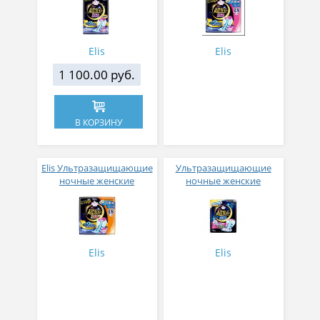
крылышками Супер+
прокладки с
36см 12 шт
крылышками Супер+ 36
см, 18 шт
Elis
Elis
1 100.00 руб.
В КОРЗИНУ
Elis Ультразащищающие
Ультразащищающие
ночные женские
ночные женские
гигиенические
гигиенические
прокладки без
прокладки с
крылышек Супер+ 36 см
крылышками, Супер, 33
18 шт
см, 16 шт
Elis
Elis