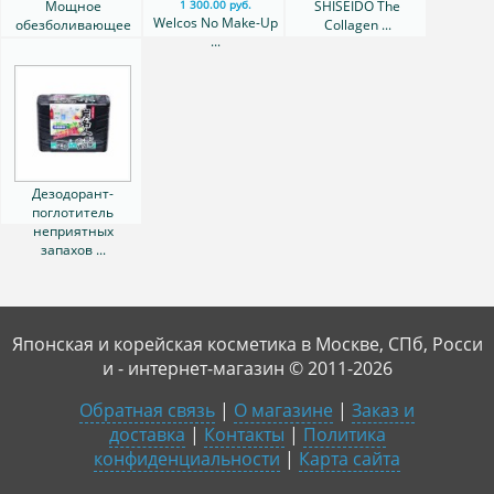
Мощное
SHISEIDO The
1 300.00 руб.
Welcos No Make-Up
обезболивающее
Collagen ...
...
при ...
Дезодорант-
поглотитель
неприятных
запахов ...
Японская и корейская косметика в Москве, СПб, Росси
и - интернет-магазин © 2011-2026
Обратная связь
|
О магазине
|
Заказ и
доставка
|
Контакты
|
Политика
конфиденциальности
|
Карта сайта