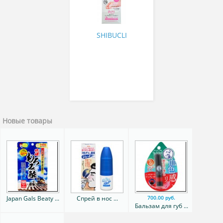
защитный, 5г + маска–
пилинг, 25мл х2 +
эссенция увл.,5г х2)
SHIBUCLI
Новые товары
Japan Gals Beaty ...
Спрей в нос ...
700.00 руб.
Бальзам для губ ...