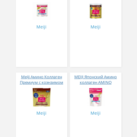
Коллаген Премиум 200
гр
Meiji
Meiji
Meiji Амино Коллаген
MEIJI Японский Амино
Премиум с коэнзимом
коллаген AMINO
Q10, гиалуроновой
COLLAGEN в порошке
кислотой и аргинином
196 гр
196 г
Meiji
Meiji