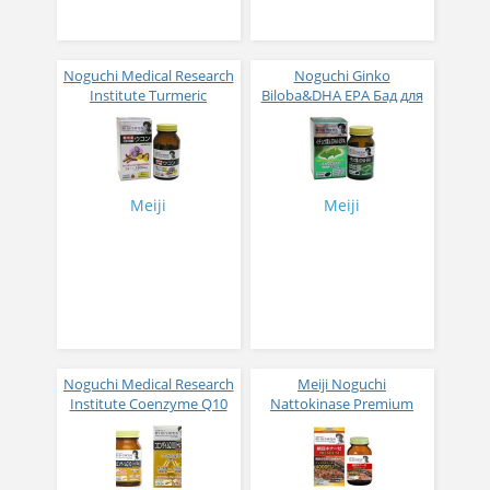
Noguchi Medical Research
Noguchi Ginko
Institute Turmeric
Biloba&DHA EPA Бад для
Экстракт из 3 видов
улучшения работы
куркумы для
мозга и укрепления
восстановления печени
памяти № 60
№ 240
Meiji
Meiji
Noguchi Medical Research
Meiji Noguchi
Institute Coenzyme Q10
Nattokinase Premium
Triple Бад Коэнзим Q10,
Наттокиназа 4000 FU №
α-липоевая кислота и L-
120
карнитин для молодости
и стройности № 60