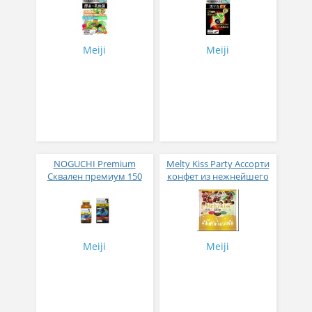
молочнокислые
капсул на 30 дней
бактерии 120 таблеток
приема
на 30 дней приема
Meiji
Meiji
NOGUCHI Premium
Melty Kiss Party Ассорти
Сквален премиум 150
конфет из нежнейшего
капсул на 30 дней
шоколада 150 гр
приема
Meiji
Meiji