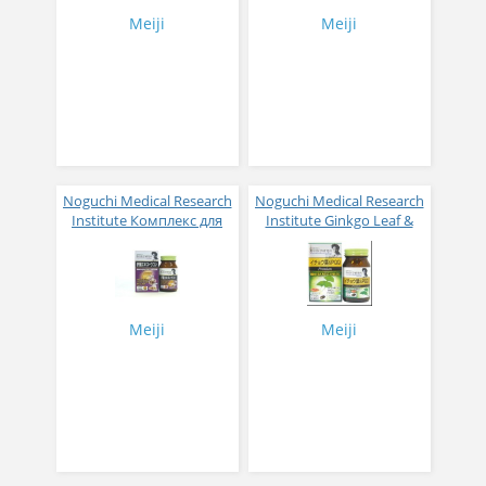
Meiji
Meiji
Noguchi Medical Research
Noguchi Medical Research
Institute Комплекс для
Institute Ginkgo Leaf &
здоровой печени № 60
PQQ Premium Гинкго
билоба, PQQ и
фосфотедилсерил № 60
Meiji
Meiji