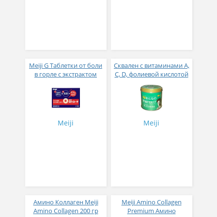
Meiji G Таблетки от боли
Сквален с витаминами А,
в горле с экстрактом
С, D, фолиевой кислотой
колокольчика киокё №
и молочнокислыми
24
бактериями
жевательные таблетки
апельсиновый вкус
Noguchi Otonano Kanyu
Meiji
Meiji
Drop № 120
Амино Коллаген Meiji
Meiji Amino Collagen
Amino Collagen 200 гр
Premium Амино