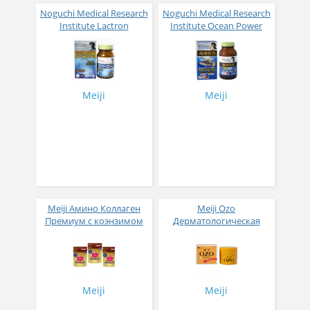
Noguchi Medical Research
Noguchi Medical Research
Institute Lactron
Institute Ocean Power
Японский препарат для
Сила океана Омега-3 и
улучшения
масло криля № 90
пищеварения № 180
Meiji
Meiji
Meiji Амино Коллаген
Meiji Ozo
Премиум с коэнзимом
Дерматологическая
Q10, гиалуроновой
противозудная мазь
кислотой и аргинином
196гр сэт из 3 шт
Meiji
Meiji