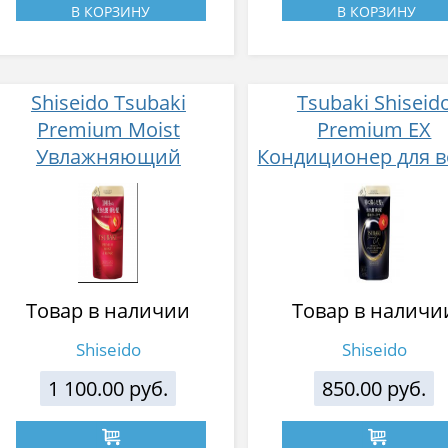
В КОРЗИНУ
В КОРЗИНУ
Shiseido Tsubaki
Tsubaki Shiseid
Premium Moist
Premium EX
Увлажняющий
Кондиционер для в
кондиционер для волос
Интенсивное
с маслом камелии
восстановление,
300мл
маслом камелии 3
Товар в наличии
Товар в наличи
Shiseido
Shiseido
1 100.00 руб.
850.00 руб.