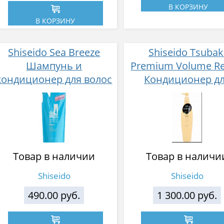
В КОРЗИНУ
В КОРЗИНУ
Shiseido Sea Breeze
Shiseido Tsubak
Шампунь и
Premium Volume Re
кондиционер для волос
Кондиционер д
(2 в 1) от перхоти с
восстановления
ментолом для жирной
придания объе
кожи головы и всех
волосам, с масл
типов волос, мягкая
камелии, цветоч
упаковка, 400 мл.
фруктовый аромат,
Товар в наличии
Товар в наличи
мл
Shiseido
Shiseido
490.00 руб.
1 300.00 руб.