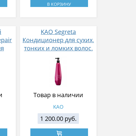
В КОРЗИНУ
i
KAO Segreta
pair
Кондиционер для сухих,
ля
тонких и ломких волос,
 и
Объём и увлажнение,
ма
430 мл
ом
но-
 450
и
Товар в наличии
KAO
1 200.00 руб.