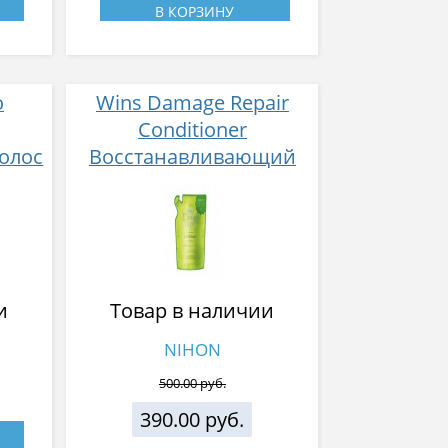
В КОРЗИНУ
o
Wins Damage Repair
Conditioner
олос
Восстанавливающий
кондиционер с маслом
 с
Арганы, мягкая
00мл
упаковка, 300 гр
и
Товар в наличии
NIHON
500.00 руб.
390.00 руб.