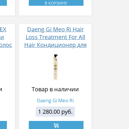
В КОРЗИНУ
 EX
Daeng Gi Meo Ri Hair
 и
Loss Treatment For All
олос
Hair Кондиционер для
ослабленных и
ий с
поврежденных волос
400 мл
и
Товар в наличии
Daeng Gi Meo Ri
1 280.00 руб.