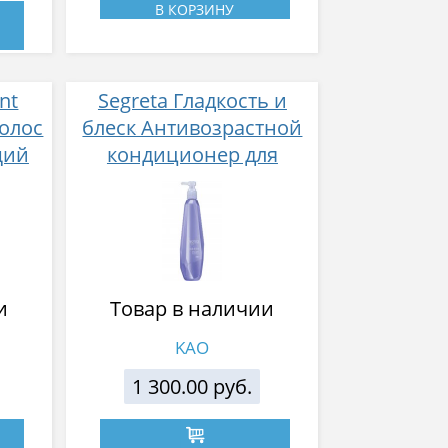
В КОРЗИНУ
ent
Segreta Гладкость и
олос
блеск Антивозрастной
щий
кондиционер для
волнистых волос,
аромат цветов юдзу,
кедра и свежей зелени
430 мл
и
Товар в наличии
KAO
1 300.00 руб.