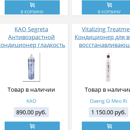
В КОРЗИНУ
В КОРЗИНУ
КАО Segreta
Vitalizing Treatm
Антивозрастной
Кондиционер для в
кондиционер гладкость
восстанавливаю
и блеск для волнистых
300 мл
волос аромат цветов
юдзу, кедра и свежей
зелени 340 мл
Товар в наличии
Товар в наличи
KAO
Daeng Gi Meo Ri
890.00 руб.
1 150.00 руб.