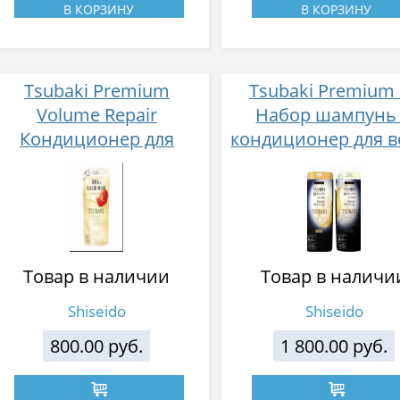
В КОРЗИНУ
В КОРЗИНУ
Tsubaki Premium
Tsubaki Premium
Volume Repair
Набор шампунь
Кондиционер для
кондиционер для в
восстановления и
интенсивно
придания объема
восстанавливающ
волосам, с маслом
ароматом роз
камелии, цветочно-
фруктовый аромат 300
Товар в наличии
Товар в наличи
мл
Shiseido
Shiseido
800.00 руб.
1 800.00 руб.