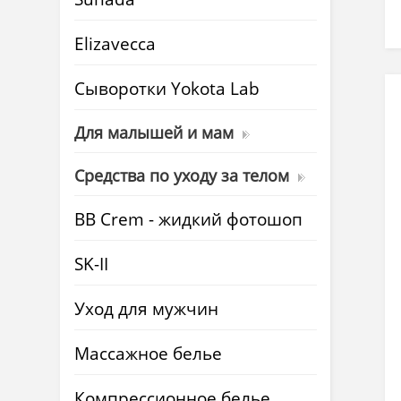
Elizavecca
Cыворотки Yokota Lab
Для малышей и мам
Средства по уходу за телом
BB Crem - жидкий фотошоп
SK-II
Уход для мужчин
Массажное белье
Компрессионное белье