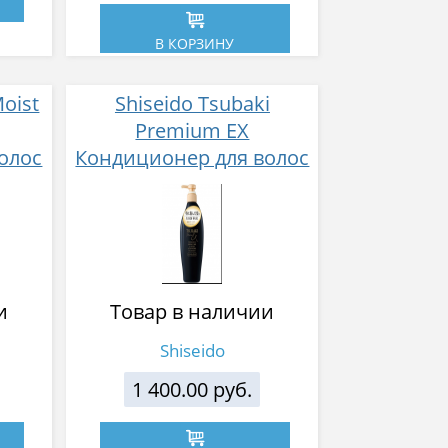
В КОРЗИНУ
oist
Shiseido Tsubaki
Premium EX
олос
Кондиционер для волос
Интенсивное
восстановление с
маслом камелии 450 мл
и
Товар в наличии
Shiseido
1 400.00 руб.