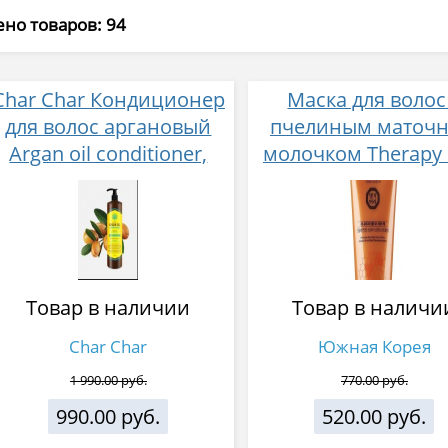
но товаров: 94
Char Char Кондиционер
Маска для волос
для волос аргановый
пчелиным маточ
Argan oil conditioner,
молочком Therapy 
1500мл
Pack 150 мл
Товар в наличии
Товар в наличи
Char Char
Южная Корея
1 990.00 руб.
770.00 руб.
990.00 руб.
520.00 руб.