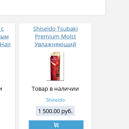
 с
Shiseido Tsubaki
ным
Premium Moist
Hair
Увлажняющий
кондиционер для волос
с маслом камелии з/
блок 600 мл
и
Товар в наличии
Shiseido
1 500.00 руб.