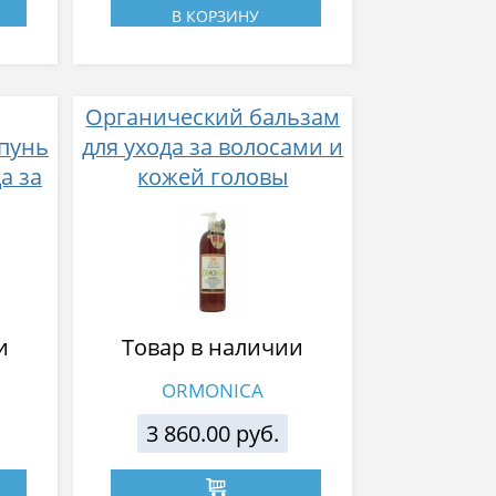
В КОРЗИНУ
Органический бальзам
пунь
для ухода за волосами и
а за
кожей головы
ей
ORMONICA ORGANIC
CA
SCALP CARE COMPLETE,
мл
550 мл
и
Товар в наличии
ORMONICA
3 860.00 руб.