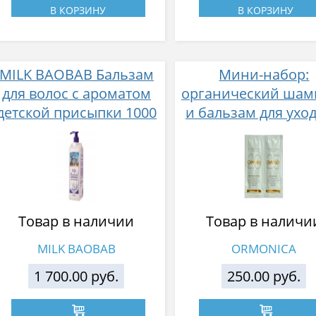
В КОРЗИНУ
В КОРЗИНУ
MILK BAOBAB Бальзам
Мини-набор:
для волос с ароматом
органический шам
детской присыпки 1000
и бальзам для уход
мл
волосами и кож
головы ORMONI
TRIAL SET, 2х10
Товар в наличии
Товар в наличи
MILK BAOBAB
ORMONICA
1 700.00 руб.
250.00 руб.