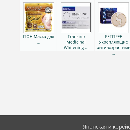
ITOH Маска для
Transino
PETITFEE
...
Medicinal
Укрепляющие
Whitening ...
антивозрастны
...
Японская и корейс