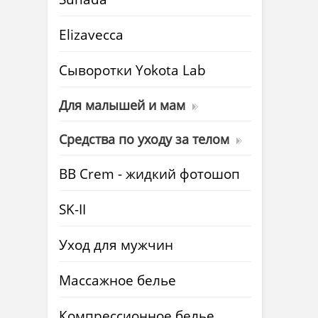
Elizavecca
Cыворотки Yokota Lab
Для малышей и мам
Средства по уходу за телом
BB Crem - жидкий фотошоп
SK-II
Уход для мужчин
Массажное белье
Компрессионное белье