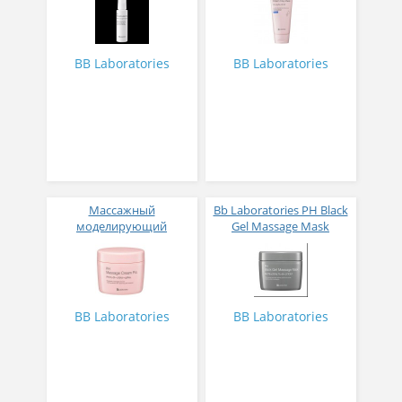
спрей с термальной
океаническими
водой высокой
минералами и
концентрации 50 мл
лекарственными
травами аромат розы
BB Laboratories
BB Laboratories
120 гр
Массажный
Bb Laboratories PH Black
моделирующий
Gel Massage Mask
плацентарно-
Массажная гель-маска с
гиалуроновый крем Bb
угольной пудрой 290 г
Laboretories Ph Massage
Cream Pro 280 гр
BB Laboratories
BB Laboratories