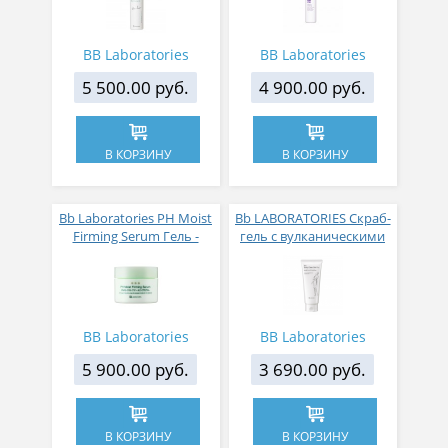
мл
BB Laboratories
BB Laboratories
5 500.00 руб.
4 900.00 руб.
В КОРЗИНУ
В КОРЗИНУ
Bb Laboratories PH Moist
Bb LABORATORIES Скраб-
Firming Serum Гель -
гель с вулканическими
сыворотка с эффектом
минералами для тела PH
«антигликации» для
Body Clear Gel Pro 200 гр
упругости и увлажнения
кожи 58 гр
BB Laboratories
BB Laboratories
5 900.00 руб.
3 690.00 руб.
В КОРЗИНУ
В КОРЗИНУ