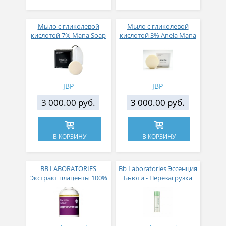
Мыло с гликолевой
Мыло с гликолевой
кислотой 7% Mana Soap
кислотой 3% Anela Mana
плюс сеточка для
Soap с сеточкой для
умывания
умывания 100 г
JBP
JBP
3 000.00 руб.
3 000.00 руб.
В КОРЗИНУ
В КОРЗИНУ
BB LABORATORIES
Bb Laboratories Эссенция
Экстракт плаценты 100%
Бьюти - Перезагрузка
миниатюра 5мл
для восстановления
кожи 150 мл