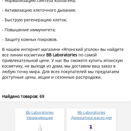
- Нормализацию синтеза коллагена;
- Активизацию клеточного дыхания;
- Быструю регенерацию клеток;
- Повышение иммунитета;
- Защиту кожных покровов.
В нашем интернет магазине «Японский уголок» вы найдете
все линии косметики
BB Laboratories
по самой
привлекательной цене. У нас Вы сможете купить японскую
косметику, не выходя из дома, мы доставим ваш заказ в
любую точку мира. Для всех покупателей мы предлагаем
доступные цены, акции и сезонные распродажи.
Найдено товаров: 69
Bb Laboratories
Bb Laboratories
Увлажняющее
Деликатное масло для
очищающее масло PH
глубокого очищения и
Moist Cleansing Oil 145
снятия макияжа 145 мл