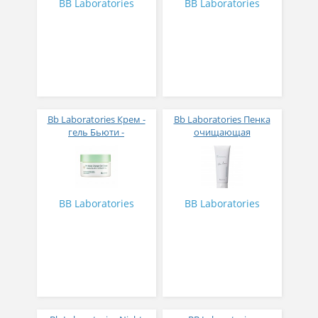
BB Laboratories
BB Laboratories
Bb Laboratories Крем -
Bb Laboratories Пенка
гель Бьюти -
очищающая
Перезагрузка для
плацентарная с
восстановления кожи от
увлажняющим
агрессивной среды 50
эффектом, 130 гр
мл
BB Laboratories
BB Laboratories