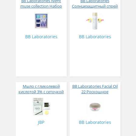
Bb Laboratories Night
BB Laboratories
muse collection Набор
Солнцезащитный спрей
мини проодуктов
PH Protect UV SPF50 + PA
Королева ночи
++++ Spray с
увлажняющими
компонентами 90 гр
BB Laboratories
BB Laboratories
Мыло с гликолевой
BB Laboratories Facial Oil
кислотой 3% с сеточкой
22 Роскошное
для умывания Anela
увлажняющее
Mana Soap 7 гр
капсульное масло № 8
JBP
BB Laboratories