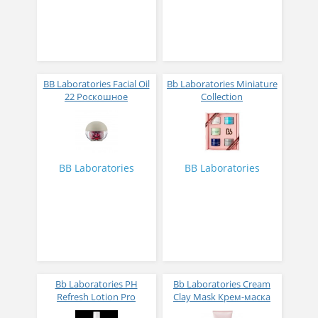
BB Laboratories Facial Oil
Bb Laboratories Miniature
22 Роскошное
Collection
увлажняющее
Лимитированная
капсульное масло № 30
коллекция
BB Laboratories
BB Laboratories
Bb Laboratories PH
Bb Laboratories Cream
Refresh Lotion Pro
Clay Mask Крем-маска
Освежающий лосьон
глиняная с