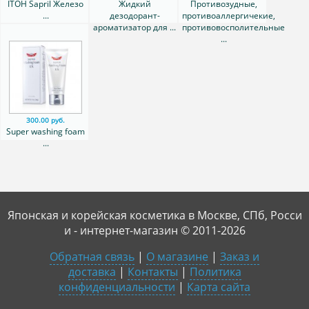
ITOH Sapril Железо
Жидкий
Противозудные,
...
дезодорант-
противоаллергичекие,
ароматизатор для ...
противовосполительные
...
300.00 руб.
Super washing foam
...
Японская и корейская косметика в Москве, СПб, Росси
и - интернет-магазин © 2011-2026
Обратная связь
|
О магазине
|
Заказ и
доставка
|
Контакты
|
Политика
конфиденциальности
|
Карта сайта