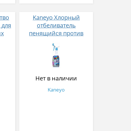
тво
Kaneyo Хлорный
 для
отбеливатель
их
пенящийся против
плесени в ванной
мл
комнате 400 мл
Нет в наличии
Kaneyo