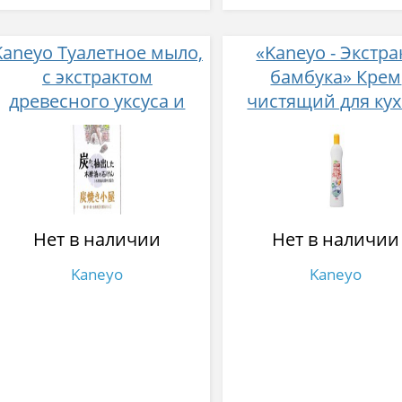
Kaneyo Туалетное мыло,
«Kaneyo - Экстра
с экстрактом
бамбука» Крем
древесного уксуса и
чистящий для ку
древесным углем, 3 х
(апельсин) 400 
110 гр
Нет в наличии
Нет в наличии
Kaneyo
Kaneyo