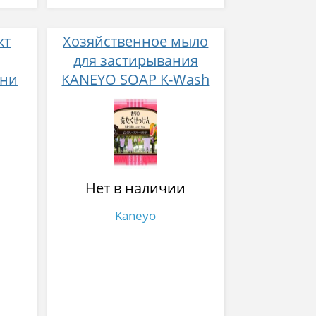
кт
Хозяйственное мыло
для застирывания
хни
KANEYO SOAP K-Wash
г
Laundry Soap, с
ароматом розового
грейпфрута, 135г.
Нет в наличии
Kaneyo