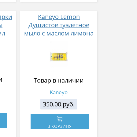
ирки
Kaneyo Lemon
ы
Душистое туалетное
мл
мыло с маслом лимона
для лица и тела кусок 45
г х 8 шт
и
Товар в наличии
Kaneyo
350.00 руб.
В КОРЗИНУ