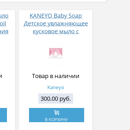
ыло
KANEYO Baby Soap
oil
Детское увлажняющее
ния
кусковое мыло с
сок
экстрактом персика 100
гр
и
Товар в наличии
Kaneyo
300.00 руб.
В КОРЗИНУ