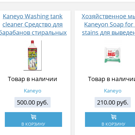
Kaneyo Washing tank
Хозяйственное м
cleaner Cредство для
Kaneyon Soap for 
барабанов стиральных
stains для выведе
машин хлорное 550 г
жирных пятен, ку
110 г
Товар в наличии
Товар в наличи
Kaneyo
Kaneyo
500.00 руб.
210.00 руб.
В КОРЗИНУ
В КОРЗИНУ