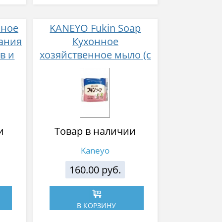
нное
KANEYO Fukin Soap
ания
Кухонное
в и
хозяйственное мыло (с
 шт
мятой) 135 г
и
Товар в наличии
Kaneyo
160.00 руб.
В КОРЗИНУ