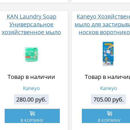
KAN Laundry Soap
Kaneyo Хозяйстве
Универсальное
мыло для застирыв
хозяйственное мыло
носков воротнико
для любых типов
манжет 120 г х 2
загрязнений 150 г
Товар в наличии
Товар в наличи
Kaneyo
Kaneyo
280.00 руб.
705.00 руб.
В КОРЗИНУ
В КОРЗИНУ