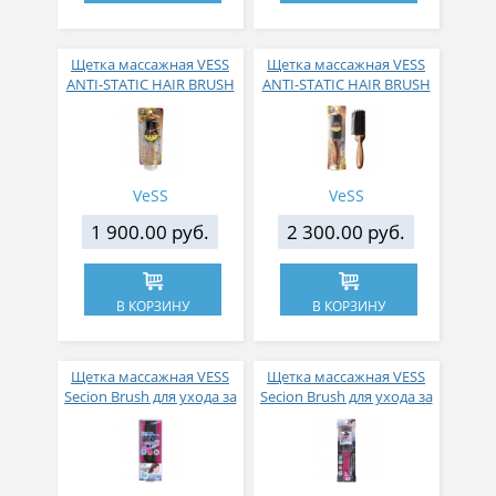
Щетка массажная VESS
Щетка массажная VESS
ANTI-STATIC HAIR BRUSH
ANTI-STATIC HAIR BRUSH
с кератином и
с кератином и
антистатическим
антистатическим
эффектом малая
эффектом большая
VeSS
VeSS
1 900.00 руб.
2 300.00 руб.
В КОРЗИНУ
В КОРЗИНУ
Щетка массажная VESS
Щетка массажная VESS
Secion Brush для ухода за
Secion Brush для ухода за
волосами с
волосами с
отрицательно
отрицательно
заряженными ионами
заряженными ионами
складная
большая