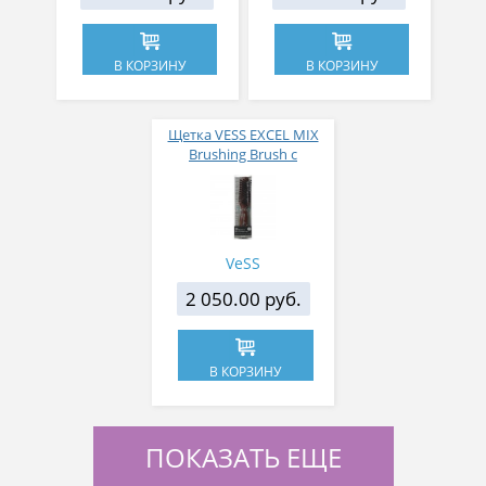
В КОРЗИНУ
В КОРЗИНУ
Щетка VESS EXCEL MIX
Brushing Brush с
натуральной щетиной и
нейлоном малая
VeSS
2 050.00 руб.
В КОРЗИНУ
ПОКАЗАТЬ ЕЩЕ