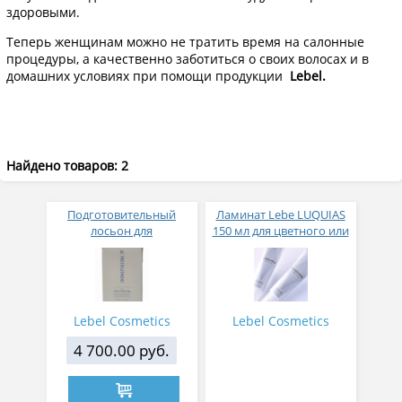
здоровыми.
Теперь женщинам можно не тратить время на салонные
процедуры, а качественно заботиться о своих волосах и в
домашних условиях при помощи продукции
Lebel.
Найдено товаров: 2
Подготовительный
Ламинат Lebe LUQUIAS
лосьон для
150 мл для цветного или
ламинирования AC
прозрачного
Pretreatment
ламинирования
Используется на
подготовительном
этапе к ламинированию,
Lebel Cosmetics
Lebel Cosmetics
улучшает сцепление
ламината с волосами.
4 700.00 руб.