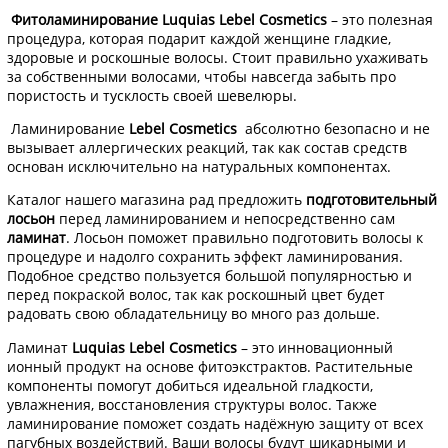
Фитоламинирование Luquias Lebel Cosmetics
– это полезная
процедура, которая подарит каждой женщине гладкие,
здоровые и роскошные волосы. Стоит правильно ухаживать
за собственными волосами, чтобы навсегда забыть про
пористость и тусклость своей шевелюры.
Ламинирование
Lebel Cosmetics
абсолютно безопасно и не
вызывает аллергических реакций, так как состав средств
основан исключительно на натуральных компонентах.
Каталог нашего магазина рад предложить
подготовительный
лосьон
перед ламинированием и непосредственно сам
ламинат
. Лосьон поможет правильно подготовить волосы к
процедуре и надолго сохранить эффект ламинирования.
Подобное средство пользуется большой популярностью и
перед покраской волос, так как роскошный цвет будет
радовать свою обладательницу во много раз дольше.
Ламинат
Luquias Lebel Cosmetics
– это инновационный
ионный продукт на основе фитоэкстрактов. Растительные
компоненты помогут добиться идеальной гладкости,
увлажнения, восстановления структуры волос. Также
ламинирование поможет создать надёжную защиту от всех
пагубных воздействий. Ваши волосы будут шикарными и