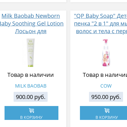
Milk Baobab Newborn
"QP Baby Soap" Дет
Baby Soothing Gel Lotion
пенка "2 в 1" для 
Лосьон для
волос и тела с пе
новорожденных
дней жизни с аро
успокаивающий 200 мл
мыла ("Без слёз") 4
Товар в наличии
Товар в наличи
MILK BAOBAB
COW
900.00 руб.
950.00 руб.
В КОРЗИНУ
В КОРЗИНУ