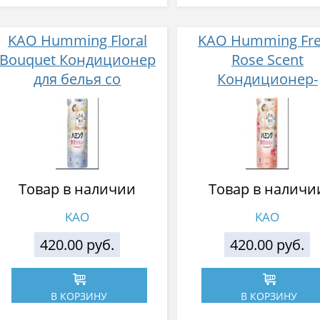
KAO Humming Floral
KAO Humming Fr
Bouquet Кондиционер
Rose Scent
для белья со
Кондиционер-
смягчающим эффектом
ополаскиватель 
с ароматом цветочного
белья с ароматом 
букета 480 мл
запасной блок 48
Товар в наличии
Товар в наличи
KAO
KAO
420.00 руб.
420.00 руб.
В КОРЗИНУ
В КОРЗИНУ