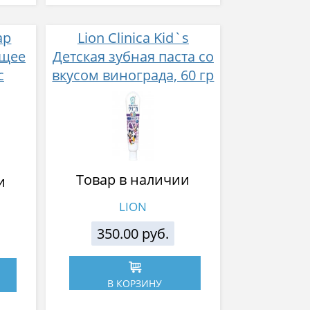
ap
Lion Clinica Kid`s
ющее
Детская зубная паста со
с
вкусом винограда, 60 гр
 100
Товар в наличии
и
LION
350.00 руб.
В КОРЗИНУ