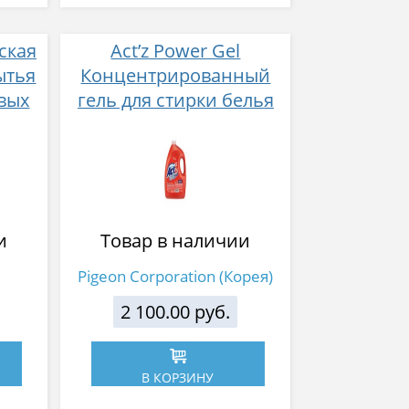
ская
Act’z Power Gel
мытья
Концентрированный
рвых
гель для стирки белья
мат
для машин с
00 мл
горизонтальной
загрузкой с
ферментами аромат
свежих цветов 4,21 л
и
Товар в наличии
Pigeon Corporation (Корея)
2 100.00 руб.
В КОРЗИНУ