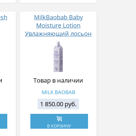
esh
MilkBaobab Baby
Moisture Lotion
Увлажняющий лосьон
для
для тела 500 мл
розы
0 мл
и
Товар в наличии
MILK BAOBAB
1 850.00 руб.
В КОРЗИНУ