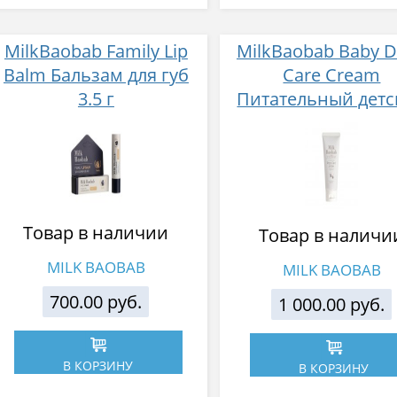
MilkBaobab Family Lip
MilkBaobab Baby 
Balm Бальзам для губ
Care Cream
3.5 г
Питательный детс
крем для лица и т
160 г
Товар в наличии
Товар в наличи
MILK BAOBAB
MILK BAOBAB
700.00 руб.
1 000.00 руб.
В КОРЗИНУ
В КОРЗИНУ