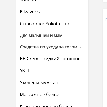
Elizavecca
Cыворотки Yokota Lab
Для малышей и мам
Средства по уходу за телом
BB Crem - жидкий фотошоп
SK-II
Уход для мужчин
Массажное белье
Компрессионное белье