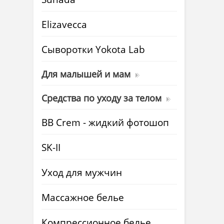
Elizavecca
Cыворотки Yokota Lab
Для малышей и мам
Средства по уходу за телом
BB Crem - жидкий фотошоп
SK-II
Уход для мужчин
Массажное белье
Компрессионное белье