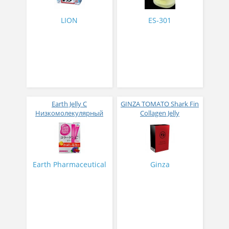
LION
ES-301
Earth Jelly C
GINZA TOMATO Shark Fin
Низкомолекулярный
Collagen Jelly
рыбный коллаген с
Коллагеновое желе из
витамином С и 5
плавников голубой
активных компонентов
акулы со вкусом манго
с ягодным вкусом 8 гр
№ 14
31 стик
Earth Pharmaceutical
Ginza