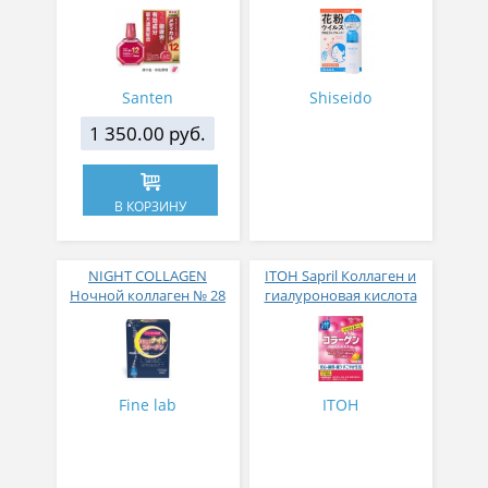
концентрацией
вирусов и аллергий 50
активных компонентов
гр
12 мл
Santen
Shiseido
1 350.00 руб.
В КОРЗИНУ
NIGHT COLLAGEN
ITOH Sapril Коллаген и
Ночной коллаген № 28
гиалуроновая кислота
со вкусом манго 30
стиков
Fine lab
ITOH