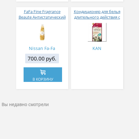
FaFa Fine Fragrance
Кондиционер для белья
Beaute Антистатический
длительного действия с
кондиционер для белья
аромакапсулами с
с ароматом цветов,
экзотическим ароматом
мускуса и сандалового
500 мл
дерева 600 мл
Nissan Fa-Fa
KAN
700.00 руб.
В КОРЗИНУ
Вы недавно смотрели