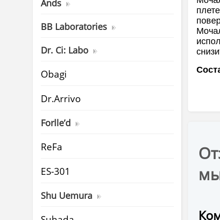
Ands
плете
повер
BB Laboratories
Мочал
испол
Dr. Ci: Labo
снизи
Сост
Obagi
Dr.Arrivo
Forlle’d
ReFa
От
мы
ES-301
Shu Uemura
Ком
Suhada