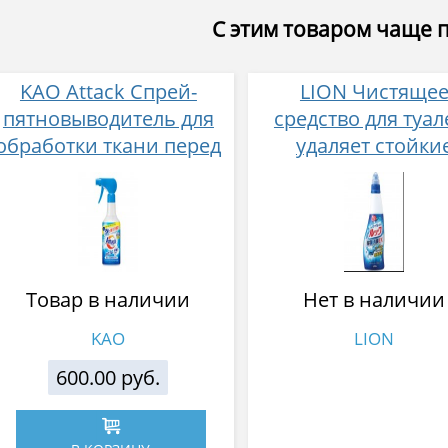
С этим товаром чаще 
KAO Attack Спрей-
LION Чистяще
пятновыводитель для
средство для туал
обработки ткани перед
удаляет стойки
стиркой, 300 мл
загрязнения,
дезинфицирующе
дезодорующее 
ароматом свежих 
450 мл
Товар в наличии
Нет в наличии
KAO
LION
600.00 руб.