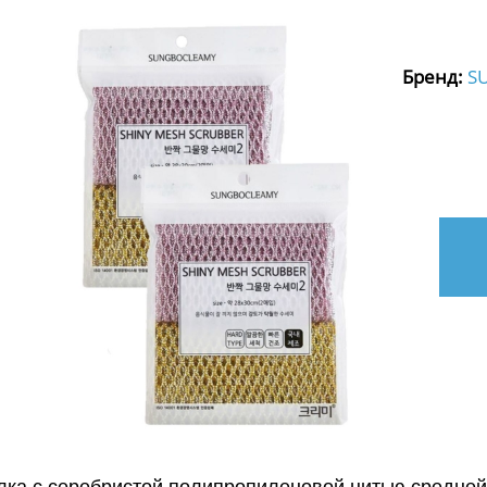
Бренд:
S
ка с серебристой полипропиленовой нитью средней