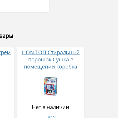
овары
крем
LION ТОП Стиральный
порошок Сушка в
помещении коробка
900 гр
Нет в наличии
LION