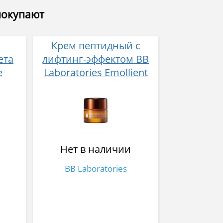
покупают
е
Крем пептидный с
ета
лифтинг-эффектом BB
е
Laboratories Emollient
Lift Сream 40 г
е,
с
трав
Нет в наличии
BB Laboratories