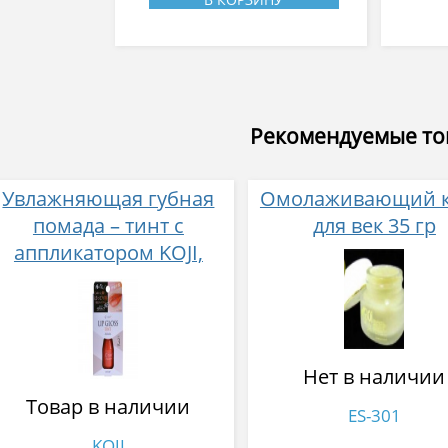
Рекомендуемые т
Увлажняющая губная
Омолаживающий 
помада – тинт с
для век 35 гр
аппликатором KOJI,
Красно-оранжевый
Нет в наличии
Товар в наличии
ES-301
KOJI