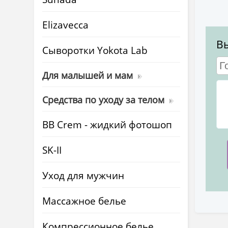
Elizavecca
В
Cыворотки Yokota Lab
Для малышей и мам
Средства по уходу за телом
BB Crem - жидкий фотошоп
SK-II
Уход для мужчин
Массажное белье
Компрессионное белье