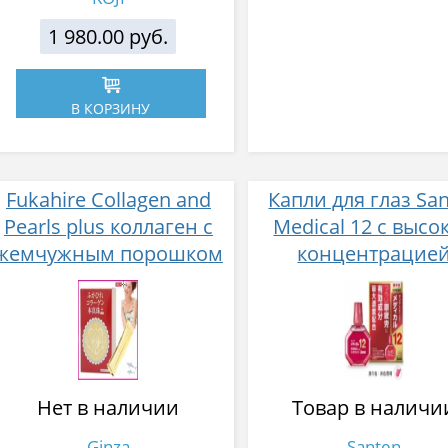
1 980.00 руб.
В КОРЗИНУ
Fukahire Collagen and
Капли для глаз Sa
Pearls plus коллаген с
Medical 12 с высо
жемчужным порошком
концентрацие
№ 30
активных компоне
12 мл
Нет в наличии
Товар в наличи
Ginza
Santen