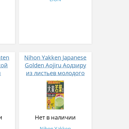
nten
Nihon Yakken Japanese
кой
Golden Aojiru Аодзиру
й
из листьев молодого
нтов
ячменя
и
Нет в наличии
Nihon Yakken