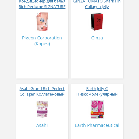
Кондиционер для белья
GINZA TOMATO Shark Fin
Rich Perfume SIGNATURE
Collagen Jelly
парфюмированный
Коллагеновое желе из
супер-концентрат с
плавников голубой
ароматом Фиеста 1,6 л
акулы со вкусом манго
№ 14
Pigeon Corporation
Ginza
(Корея)
Asahi Grand Rich Perfect
Earth Jelly C
Collagen Коллагеновый
Низкомолекулярный
комплекс для женщин с
рыбный коллаген с
плацентой и
витамином С и 5
изофлавонами сои 228
активных компонентов
гр
с ягодным вкусом 8 гр
31 стик
Asahi
Earth Pharmaceutical