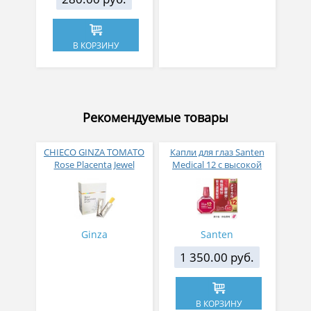
В КОРЗИНУ
Рекомендуемые товары
CHIECO GINZA TOMATO
Капли для глаз Santen
Rose Placenta Jewel
Medical 12 с высокой
Экстракт плаценты розы
концентрацией
в желе № 30
активных компонентов
12 мл
Ginza
Santen
1 350.00 руб.
В КОРЗИНУ