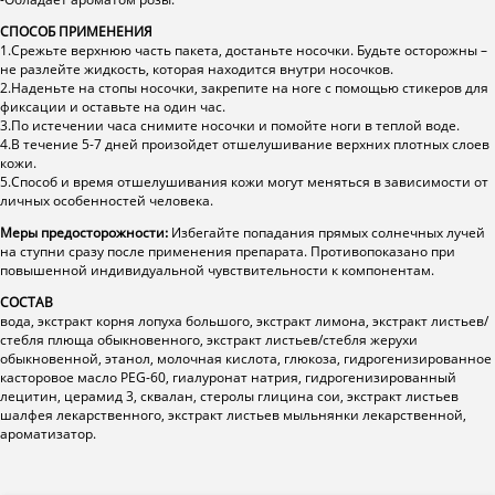
СПОСОБ ПРИМЕНЕНИЯ
1.Срежьте верхнюю часть пакета, достаньте носочки. Будьте осторожны –
не разлейте жидкость, которая находится внутри носочков.
2.Наденьте на стопы носочки, закрепите на ноге с помощью стикеров для
фиксации и оставьте на один час.
3.По истечении часа снимите носочки и помойте ноги в теплой воде.
4.В течение 5-7 дней произойдет отшелушивание верхних плотных слоев
кожи.
5.Способ и время отшелушивания кожи могут меняться в зависимости от
личных особенностей человека.
Меры предосторожности:
Избегайте попадания прямых солнечных лучей
на ступни сразу после применения препарата. Противопоказано при
повышенной индивидуальной чувствительности к компонентам.
СОСТАВ
вода, экстракт корня лопуха большого, экстракт лимона, экстракт листьев/
стебля плюща обыкновенного, экстракт листьев/стебля жерухи
обыкновенной, этанол, молочная кислота, глюкоза, гидрогенизированное
касторовое масло PEG-60, гиалуронат натрия, гидрогенизированный
лецитин, церамид 3, сквалан, стеролы глицина сои, экстракт листьев
шалфея лекарственного, экстракт листьев мыльнянки лекарственной,
ароматизатор.