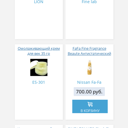
LION
Fine lab
Омолаживающий крем
FaFa Fine Fragrance
для век 35 гр
Beaute Антистатический
кондиционер для белья
с ароматом цветов,
мускуса и сандалового
дерева 600 мл
ES-301
Nissan Fa-Fa
700.00 руб.
В КОРЗИНУ