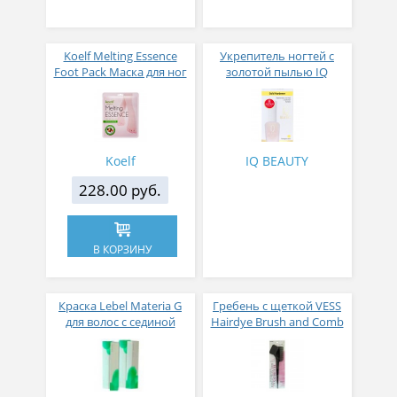
Koelf Melting Essence
Укрепитель ногтей с
Foot Pack Маска для ног
золотой пылью IQ
с тающей сухой
BEAUTY GOLD HARDENER
эссенцией
Koelf
IQ BEAUTY
228.00 руб.
В КОРЗИНУ
Краска Lebel Materia G
Гребень c щеткой VESS
для волос с сединой
Hairdye Brush and Comb
для профессионального
окрашивания волос
(малый)