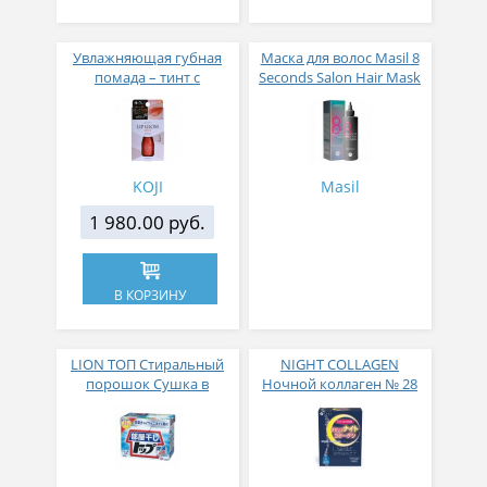
Увлажняющая губная
Маска для волос Masil 8
помада – тинт с
Seconds Salon Hair Mask
аппликатором KOJI,
200 мл
Красно-оранжевый
KOJI
Masil
1 980.00 руб.
В КОРЗИНУ
LION ТОП Стиральный
NIGHT COLLAGEN
порошок Сушка в
Ночной коллаген № 28
помещении коробка 900
гр