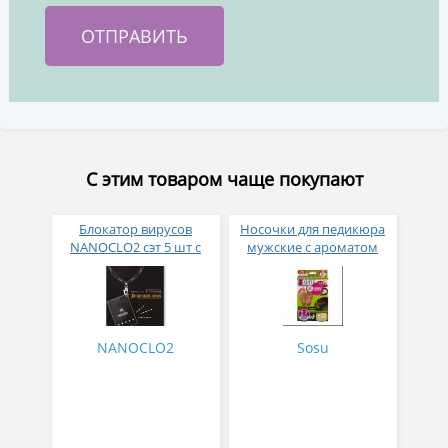
С этим товаром чаще покупают
Блокатор вирусов
Носочки для педикюра
NANOCLO2 сэт 5 шт с
мужские с ароматом
бейджем и шнурком в
зеленого чая Sosu 2
черном дизайне
пары
NANOCLO2
Sosu