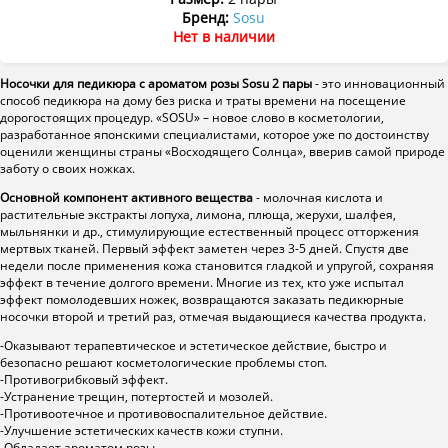
Бренд:
Sosu
Нет в наличии
Носочки для педикюра с ароматом розы Sosu 2 пары
- это инновационный
способ педикюра на дому без риска и траты времени на посещение
дорогостоящих процедур. «SOSU» – новое слово в косметологии,
разработанное японскими специалистами, которое уже по достоинству
оценили женщины страны «Восходящего Солнца», вверив самой природе
заботу о своих ножках.
Основной компонент активного вещества
- молочная кислота и
растительные экстракты лопуха, лимона, плюща, жерухи, шалфея,
мыльнянки и др., стимулирующие естественный процесс отторжения
мертвых тканей. Первый эффект заметен через 3-5 дней. Спустя две
недели после применения кожа становится гладкой и упругой, сохраняя
эффект в течение долгого времени. Многие из тех, кто уже испытал
эффект помолодевших ножек, возвращаются заказать педикюрные
носочки второй и третий раз, отмечая выдающиеся качества продукта.
-Оказывают терапевтическое и эстетическое действие, быстро и
безопасно решают косметологические проблемы стоп.
-Противогрибковый эффект.
-Устранение трещин, потертостей и мозолей.
-Противоотечное и противовоспалительное действие.
-Улучшение эстетических качеств кожи ступни.
-Обладает ароматом розы.