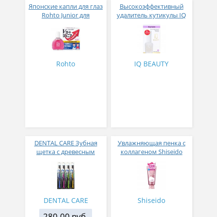
Японские капли для глаз
Высокоэффективный
Rohto Junior для
удалитель кутикулы IQ
школьников и студентов
BEAUTY STOP CUTICLE
от усталости и сухости с
витаминами и
аминокислотами
Rohto
IQ BEAUTY
DENTAL CARE Зубная
Увлажняющая пенка с
щетка c древесным
коллагеном Shiseido
углем и сверхтонкой
Hada Senka Perfect Whip
двойной щетиной
Collagen In 120 гр
средней жесткости и
мягкой и изогнутой
ручкой
DENTAL CARE
Shiseido
280.00 руб.