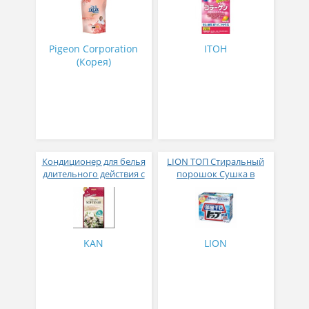
супер-концентрат с
стиков
ароматом Фиеста 1,6 л
Pigeon Corporation
ITOH
(Корея)
Кондиционер для белья
LION ТОП Стиральный
длительного действия с
порошок Сушка в
аромакапсулами с
помещении коробка 900
экзотическим ароматом
гр
500 мл
KAN
LION