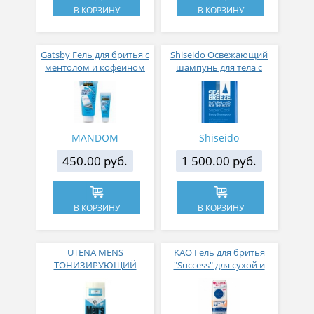
В КОРЗИНУ
В КОРЗИНУ
Gatsby Гель для бритья с
Shiseido Освежающий
ментолом и кофеином
шампунь для тела с
205г
ментолом Seabreeze
Super Cool 490 мл
MANDOM
Shiseido
450.00 руб.
1 500.00 руб.
В КОРЗИНУ
В КОРЗИНУ
UTENA MENS
KAO Гель для бритья
ТОНИЗИРУЮЩИЙ
"Success" для сухой и
ЗАЩИТНЫЙ КРЕМ
чувствительной кожи
ПОСЛЕ БРИТЬЯ С
210 гр
ВИТАМИНОМ В6