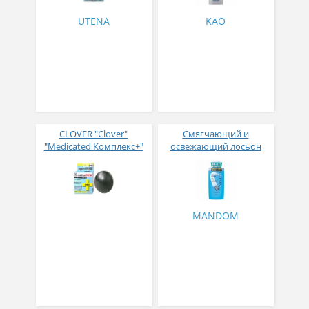
UTENA
KAO
CLOVER "Clover"
Смягчающий и
"Medicated Комплекс+"
освежающий лосьон
Твердое мыло
перед бритьем
комплексного действия
электробритвой с
для мужчин 80 г
охлаждающим
эффектом Mandom
Gatsby 140 мл
MANDOM