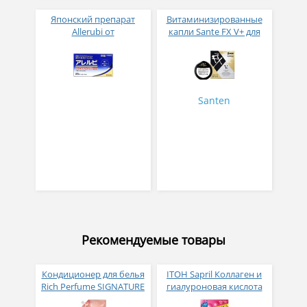
Японский препарат
Витаминизированные
Allerubi от
капли Sante FX V+ для
аллергических ринитов
снятия усталости
№ 28
и покраснения глаз
Santen
Рекомендуемые товары
Кондиционер для белья
ITOH Sapril Коллаген и
Rich Perfume SIGNATURE
гиалуроновая кислота
парфюмированный
со вкусом манго 30