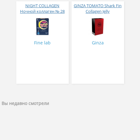
NIGHT COLLAGEN
GINZA TOMATO Shark Fin
Ночной коллаген № 28
Collagen Jelly
Коллагеновое желе из
плавников голубой
акулы со вкусом манго
№ 14
Fine lab
Ginza
Вы недавно смотрели