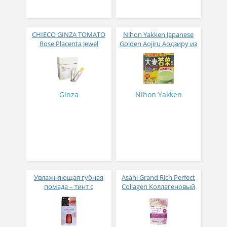
CHIECO GINZA TOMATO
Nihon Yakken Japanese
Rose Placenta Jewel
Golden Aojiru Аодзиру из
Экстракт плаценты розы
листьев молодого
в желе № 30
ячменя
Ginza
Nihon Yakken
Увлажняющая губная
Asahi Grand Rich Perfect
помада – тинт с
Collagen Коллагеновый
аппликатором KOJI,
комплекс для женщин с
Красно-оранжевый
плацентой и
изофлавонами сои 228
гр