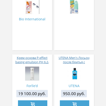
насморка 30 мл
Bio International
Крем-основа P-effect
UTENA Men's Лосьон
basing emulsion РН 6.2-
после бритья с
7.2
ланолином и ментолом
освежающий и
увлажняющий 150 мл
Forlle’d
UTENA
19 100.00 руб.
950.00 руб.